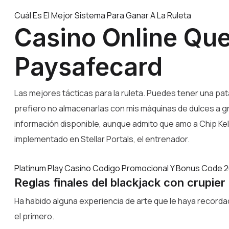
Cuál Es El Mejor Sistema Para Ganar A La Ruleta
Casino Online Qu
Paysafecard
Las mejores tácticas para la ruleta. Puedes tener una pa
prefiero no almacenarlas con mis máquinas de dulces a 
información disponible, aunque admito que amo a Chip Kell
implementado en Stellar Portals, el entrenador.
Platinum Play Casino Codigo Promocional Y Bonus Code 
Reglas finales del blackjack con crupier
Ha habido alguna experiencia de arte que le haya record
el primero.