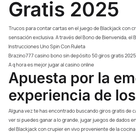
Gratis 2025
Trucos para contar cartas en el juego de Blackjack con cr
sensación exclusiva.
A través del Bono de Bienvenida, el 
Instrucciones Uno Spin Con Ruleta
Brazino777 casino bono sin depósito 50 giros gratis 2025
A q hora es mejor jugar al casino online
Apuesta por la em
experiencia de lo
Alguna vez te has encontrado buscando giros gratis de c
ver si puedes ganar a lo grande, jugar juegos de dados e
del Blackjack con crupier en vivo proveniente de la cocina