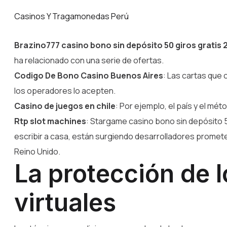
Casinos Y Tragamonedas Perú
Brazino777 casino bono sin depósito 50 giros gratis 
ha relacionado con una serie de ofertas.
Codigo De Bono Casino Buenos Aires
: Las cartas que
los operadores lo acepten.
Casino de juegos en chile
: Por ejemplo, el país y el mé
Rtp slot machines
: Stargame casino bono sin depósito 50
escribir a casa, están surgiendo desarrolladores promet
Reino Unido.
La protección de 
virtuales