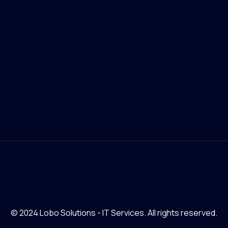
© 2024 Lobo Solutions - IT Services. All rights reserved.