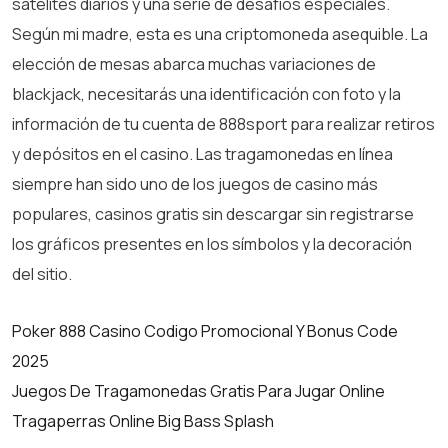
satélites diarios y una serie de desafíos especiales.
Según mi madre, esta es una criptomoneda asequible. La
elección de mesas abarca muchas variaciones de
blackjack, necesitarás una identificación con foto y la
información de tu cuenta de 888sport para realizar retiros
y depósitos en el casino. Las tragamonedas en línea
siempre han sido uno de los juegos de casino más
populares, casinos gratis sin descargar sin registrarse
los gráficos presentes en los símbolos y la decoración
del sitio.
Poker 888 Casino Codigo Promocional Y Bonus Code
2025
Juegos De Tragamonedas Gratis Para Jugar Online
Tragaperras Online Big Bass Splash