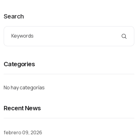
Search
Categories
No hay categorías
Recent News
febrero 09, 2026