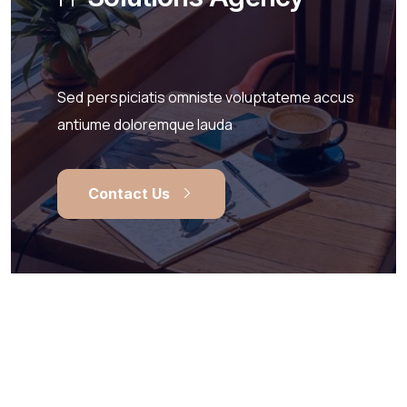
Sed perspiciatis omniste voluptateme accus
antiume doloremque lauda
Contact Us