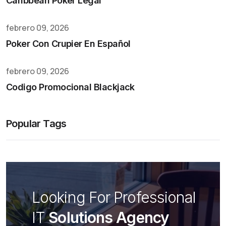
Caribbean Poker Legal
febrero 09, 2026
Poker Con Crupier En Español
febrero 09, 2026
Codigo Promocional Blackjack
Popular Tags
Looking For Professional
IT
Solutions Agency