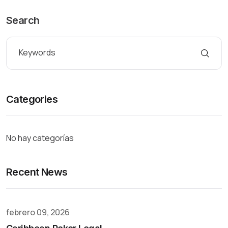
Search
Categories
No hay categorías
Recent News
febrero 09, 2026