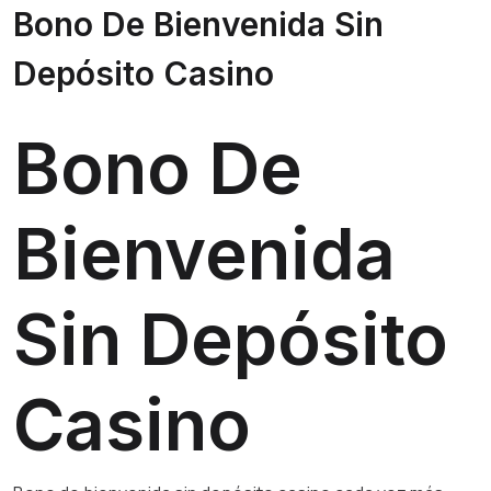
Bono De Bienvenida Sin
Depósito Casino
Bono De
Bienvenida
Sin Depósito
Casino