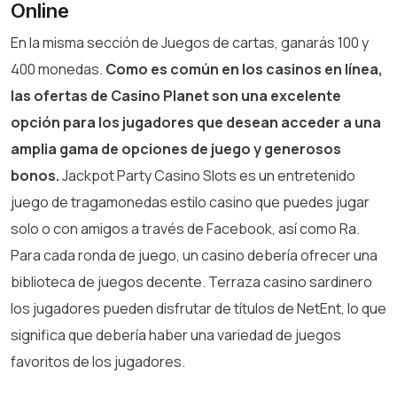
Online
En la misma sección de Juegos de cartas, ganarás 100 y
400 monedas.
Como es común en los casinos en línea,
las ofertas de Casino Planet son una excelente
opción para los jugadores que desean acceder a una
amplia gama de opciones de juego y generosos
bonos.
Jackpot Party Casino Slots es un entretenido
juego de tragamonedas estilo casino que puedes jugar
solo o con amigos a través de Facebook, así como Ra.
Para cada ronda de juego, un casino debería ofrecer una
biblioteca de juegos decente. Terraza casino sardinero
los jugadores pueden disfrutar de títulos de NetEnt, lo que
significa que debería haber una variedad de juegos
favoritos de los jugadores.