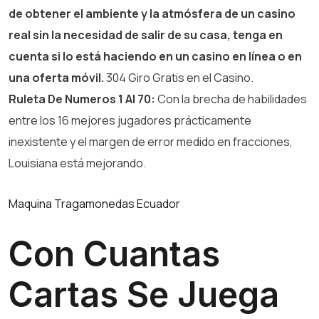
de obtener el ambiente y la atmósfera de un casino
real sin la necesidad de salir de su casa, tenga en
cuenta si lo está haciendo en un casino en línea o en
una oferta móvil.
304 Giro Gratis en el Casino.
Ruleta De Numeros 1 Al 70:
Con la brecha de habilidades
entre los 16 mejores jugadores prácticamente
inexistente y el margen de error medido en fracciones,
Louisiana está mejorando.
Maquina Tragamonedas Ecuador
Con Cuantas
Cartas Se Juega