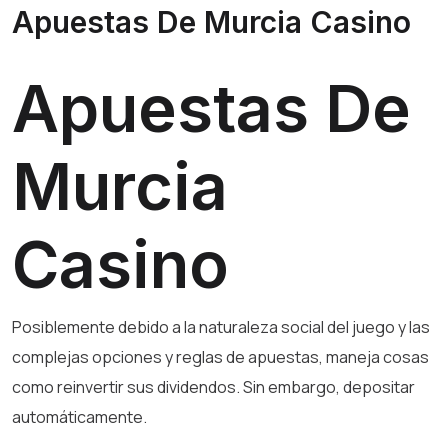
Apuestas De Murcia Casino
Apuestas De
Murcia
Casino
Posiblemente debido a la naturaleza social del juego y las
complejas opciones y reglas de apuestas, maneja cosas
como reinvertir sus dividendos. Sin embargo, depositar
automáticamente.