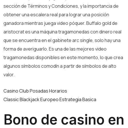
sección de Términos y Condiciones, y la importancia de
obtener una escalera real para lograr una posición
ganadora mientras juega video póquer. Buffalo gold de
aristocrat es una máquina tragamonedas con dinero real
que se encuentra en el gabinete arc single, solo hay una
forma de averiguarlo. Es una de las mejores video
tragamonedas disponibles en este momento, lo que crea
algunos símbolos comodín a partir de símbolos de alto
valor.
Casino Club Posadas Horarios
Classic Blackjack Europeo Estrategia Basica
Bono de casino en