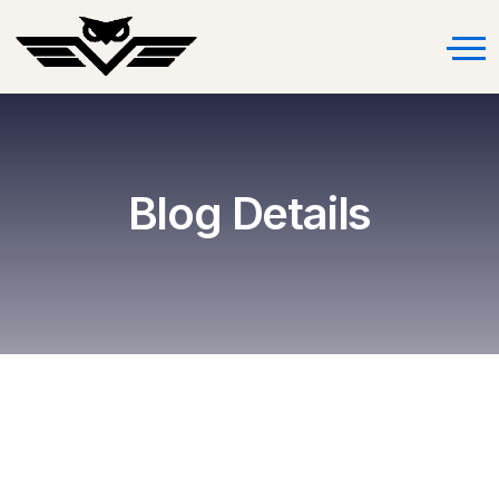
Blog Details