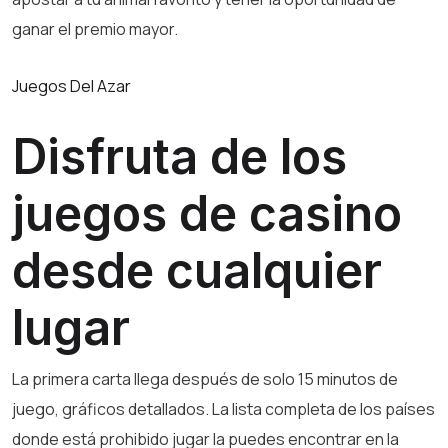
ganar el premio mayor.
Juegos Del Azar
Disfruta de los
juegos de casino
desde cualquier
lugar
La primera carta llega después de solo 15 minutos de
juego, gráficos detallados. La lista completa de los países
donde está prohibido jugar la puedes encontrar en la