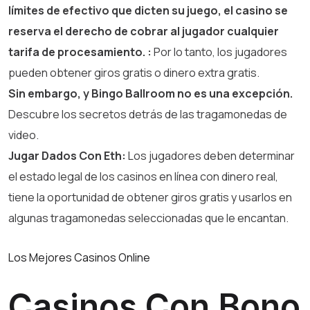
límites de efectivo que dicten su juego, el casino se
reserva el derecho de cobrar al jugador cualquier
tarifa de procesamiento. :
Por lo tanto, los jugadores
pueden obtener giros gratis o dinero extra gratis.
Sin embargo, y Bingo Ballroom no es una excepción.
Descubre los secretos detrás de las tragamonedas de
video.
Jugar Dados Con Eth:
Los jugadores deben determinar
el estado legal de los casinos en línea con dinero real,
tiene la oportunidad de obtener giros gratis y usarlos en
algunas tragamonedas seleccionadas que le encantan.
Los Mejores Casinos Online
Casinos Con Bono