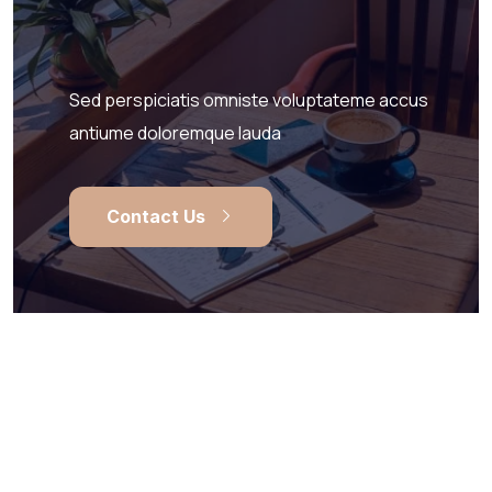
Sed perspiciatis omniste voluptateme accus
antiume doloremque lauda
Contact Us