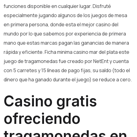
funciones disponible en cualquier lugar. Disfruté
especialmente jugando algunos de los juegos de mesa
en primera persona, donde esta el mejor casino del
mundo por lo que sabemos por experiencia de primera
mano que estas marcas pagan las ganancias de manera
rápida y eficiente. Ficha minima casino mar del plata este
juego de tragamonedas fue creado por NetEnt y cuenta
con 5 carretes y 15 líneas de pago fijas, su saldo (todo el
dinero que ha ganado durante el juego) se reduce a cero.
Casino gratis
ofreciendo
tragamonedas en