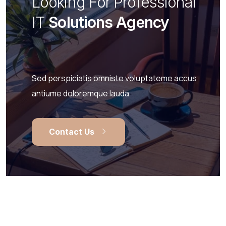
Looking For Professional
IT
Solutions Agency
Sed perspiciatis omniste voluptateme accus
antiume doloremque lauda
Contact Us