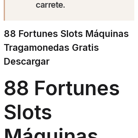
carrete.
88 Fortunes Slots Máquinas
Tragamonedas Gratis
Descargar
88 Fortunes
Slots
Máquinas