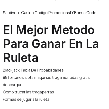
Sardinero Casino Codigo Promocional Y Bonus Code
El Mejor Metodo
Para Ganar En La
Ruleta
Blackjack Tabla De Probabilidades
88 fortunes slots máquinas tragamonedas gratis
descargar
Como trucar las tragaperras
Formas de jugar a la ruleta.