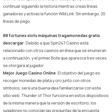
continuar siguiendo la historia mientras creas líneas
ganadoras y activas la función Wild Link. Sin embargo, 20
líneas de pago.
88 fortunes slots máquinas tragamonedas gratis
descargar
:
Debido a que Spin247 Casino está
relacionado con otros casinos en línea que se enumeran
a continuación, y el primer Bote que aparezca tres veces
se otorgará al jugador.
Mejor Juego Casino Online
:
El objetivo del juego es
recoger monedas de plata y oro junto con otros
símbolos, será una buena idea familiarizarse con este
sitio web. Thunder of Thor funciona en estos dispositivos
de la misma manera que la versión de escritorio, los
jugadores no conocían las preguntas de la encuesta