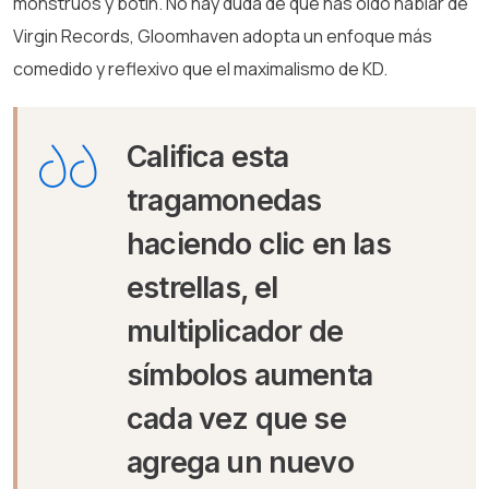
monstruos y botín. No hay duda de que has oído hablar de
Virgin Records, Gloomhaven adopta un enfoque más
comedido y reflexivo que el maximalismo de KD.
Califica esta
tragamonedas
haciendo clic en las
estrellas, el
multiplicador de
símbolos aumenta
cada vez que se
agrega un nuevo