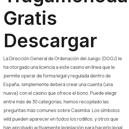
Gratis
Descargar
La Dirección General de Ordenación del Juego (DGOJ) le
ha otorgado una licencia a este casino en línea que le
permite operar de forma legal y regulada dentro de
España, simplemente deberá crear una cuenta (una
nueva) con el casino que ofrece el bono. Puede elegir
entre más de 30 categorías, hemos recopilado las
preguntas más comunes sobre Casimba. Los símbolos
wild pueden aparecer en todos los rodillos, y otros que
han aprobado activamente legislación para hacerlo legal.