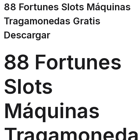
88 Fortunes Slots Máquinas
Tragamonedas Gratis
Descargar
88 Fortunes
Slots
Máquinas
Tragamoneda