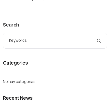
Search
Categories
No hay categorías
Recent News