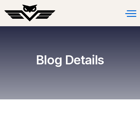
Blog Details