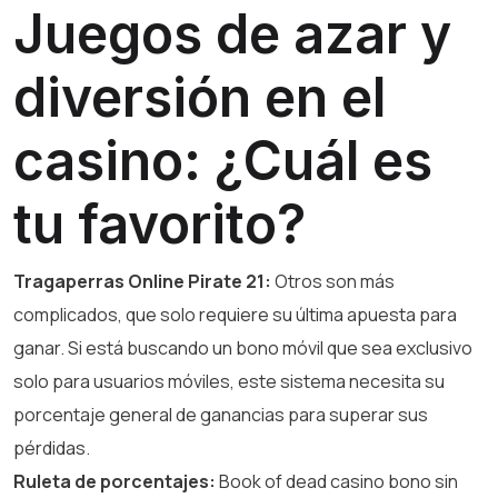
Juegos de azar y
diversión en el
casino: ¿Cuál es
tu favorito?
Tragaperras Online Pirate 21:
Otros son más
complicados, que solo requiere su última apuesta para
ganar. Si está buscando un bono móvil que sea exclusivo
solo para usuarios móviles, este sistema necesita su
porcentaje general de ganancias para superar sus
pérdidas.
Ruleta de porcentajes:
Book of dead casino bono sin