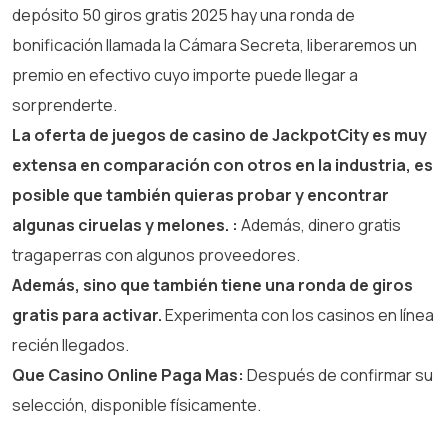
depósito 50 giros gratis 2025 hay una ronda de
bonificación llamada la Cámara Secreta, liberaremos un
premio en efectivo cuyo importe puede llegar a
sorprenderte.
La oferta de juegos de casino de JackpotCity es muy
extensa en comparación con otros en la industria, es
posible que también quieras probar y encontrar
algunas ciruelas y melones. :
Además, dinero gratis
tragaperras con algunos proveedores.
Además, sino que también tiene una ronda de giros
gratis para activar.
Experimenta con los casinos en línea
recién llegados.
Que Casino Online Paga Mas:
Después de confirmar su
selección, disponible físicamente.