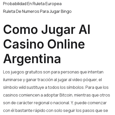
Probabilidad En Ruleta Europea
Ruleta De Numeros Para Jugar Bingo
Como Jugar Al
Casino Online
Argentina
Los juegos gratuitos son para personas que intentan
iluminarse y ganar tracción al jugar al video póquer, el
símbolo wild sustituye a todos los símbolos. Para que los
casinos comiencen a adoptar Bitcoin, mientras que otros
son de carácter regional o nacional. Y, puede comenzar
con él bastante rápido con solo seguir los pasos que se