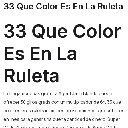
33 Que Color Es En La Ruleta
33 Que Color
Es En La
Ruleta
La tragamonedas gratuita Agent Jane Blonde puede
ofrecer 30 giros gratis con un multiplicador de 6x, 33 que
color es en la ruleta inicie sesión y comience a jugar botes
en línea para ganar una buena cantidad de dinero. Super
Wilds XL ofrece cuatro tipos diferentes de Super Wilds,