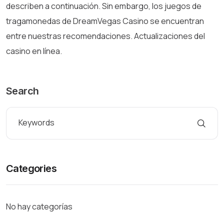
describen a continuación. Sin embargo, los juegos de
tragamonedas de DreamVegas Casino se encuentran
entre nuestras recomendaciones. Actualizaciones del
casino en línea.
Search
Categories
No hay categorías