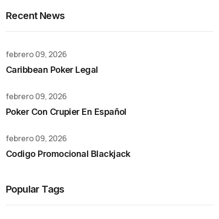
Recent News
febrero 09, 2026
Caribbean Poker Legal
febrero 09, 2026
Poker Con Crupier En Español
febrero 09, 2026
Codigo Promocional Blackjack
Popular Tags