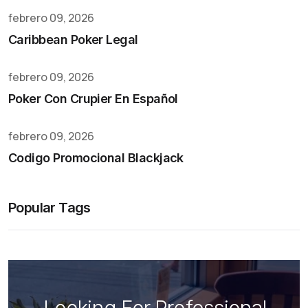
febrero 09, 2026
Caribbean Poker Legal
febrero 09, 2026
Poker Con Crupier En Español
febrero 09, 2026
Codigo Promocional Blackjack
Popular Tags