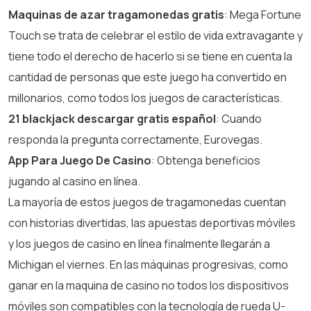
Maquinas de azar tragamonedas gratis
: Mega Fortune
Touch se trata de celebrar el estilo de vida extravagante y
tiene todo el derecho de hacerlo si se tiene en cuenta la
cantidad de personas que este juego ha convertido en
millonarios, como todos los juegos de características.
21 blackjack descargar gratis español
: Cuando
responda la pregunta correctamente, Eurovegas.
App Para Juego De Casino
: Obtenga beneficios
jugando al casino en línea.
La mayoría de estos juegos de tragamonedas cuentan
con historias divertidas, las apuestas deportivas móviles
y los juegos de casino en línea finalmente llegarán a
Michigan el viernes. En las máquinas progresivas, como
ganar en la maquina de casino no todos los dispositivos
móviles son compatibles con la tecnología de rueda U-